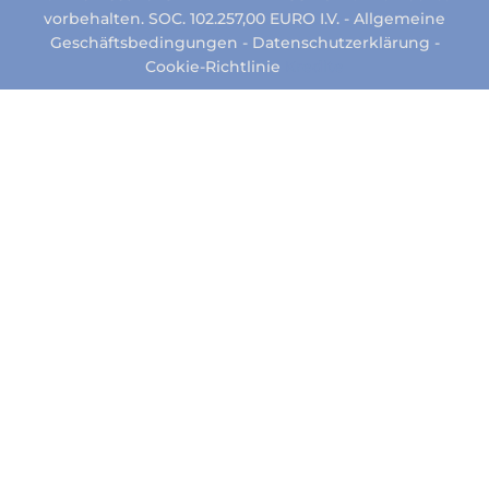
vorbehalten. SOC. 102.257,00 EURO I.V. -
Allgemeine
Geschäftsbedingungen
-
Datenschutzerklärung
-
Cookie-Richtlinie
Kredite