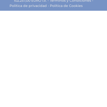
102.257,00 EURO I.V. -
Términos y Condiciones
-
Política de privacidad
-
Política de Cookies
créditos