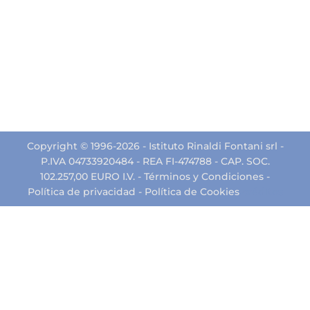
Copyright © 1996-2026 - Istituto Rinaldi Fontani srl -
P.IVA 04733920484 - REA FI-474788 - CAP. SOC.
102.257,00 EURO I.V. -
Términos y Condiciones
-
Política de privacidad
-
Política de Cookies
créditos