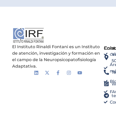
El Instituto Rinaldi Fontani es un Instituto
Enla
Cont
de atención, investigación y formación en
ca
Vi
el campo de la Neuropsicopatofisiología
5
Ár
Adaptativa.
mé
Te
Bl
W
FA
t
Co