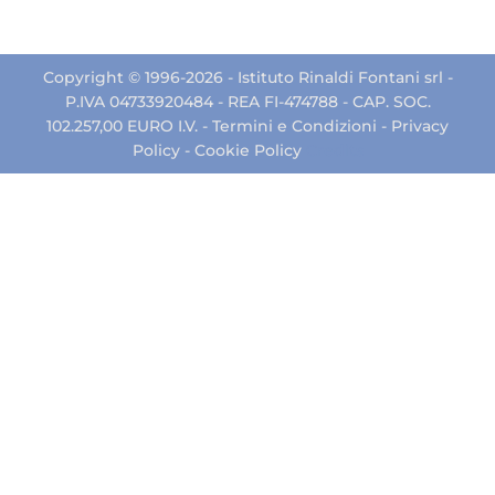
Copyright © 1996-2026 - Istituto Rinaldi Fontani srl -
P.IVA 04733920484 - REA FI-474788 - CAP. SOC.
102.257,00 EURO I.V. -
Termini e Condizioni
-
Privacy
Policy
-
Cookie Policy
Credits