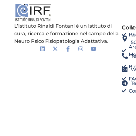
L’Istituto Rinaldi Fontani è un Istituto di
Coll
Cont
cura, ricerca e formazione nel campo della
H
Vi
Neuro Psico Fisiopatologia Adattativa.
5
Ar
Me
Te
Bl
W
FA
T
Co