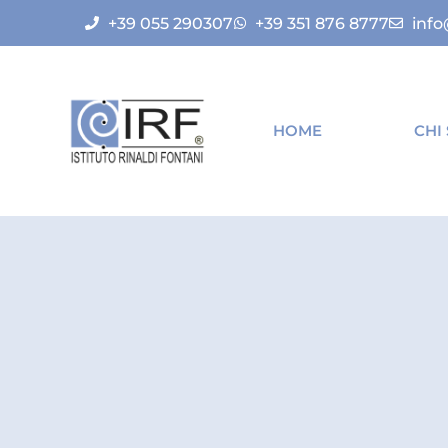
+39 055 290307
+39 351 876 8777
info
HOME
CHI