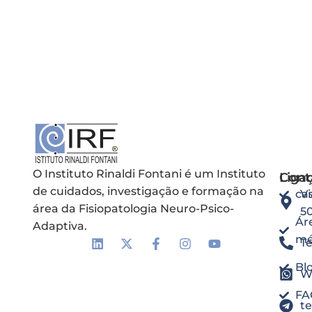
O Instituto Rinaldi Fontani é um Instituto
Liga
Cont
de cuidados, investigação e formação na
ca
Vi
área da Fisiopatologia Neuro-Psico-
5
Ár
Adaptiva.
mé
Te
Bl
W
FA
t