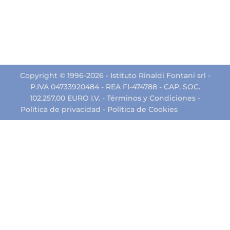
Copyright © 1996-2026 - Istituto Rinaldi Fontani srl -
P.IVA 04733920484 - REA FI-474788 - CAP. SOC.
102.257,00 EURO I.V. -
Términos y Condiciones
-
Política de privacidad
-
Política de Cookies
créditos