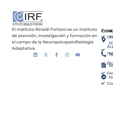
El Instituto Rinaldi Fontani es un Instituto
Enla
Cont
de atención, investigación y formación en
ca
Vi
el campo de la Neuropsicopatofisiología
5
Ár
Adaptativa.
mé
Te
Bl
W
FA
t
Co