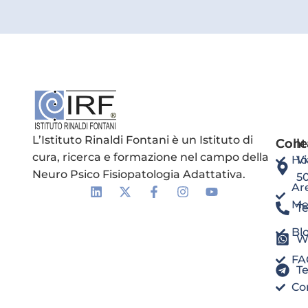
L’Istituto Rinaldi Fontani è un Istituto di
Coll
Cont
cura, ricerca e formazione nel campo della
H
Vi
Neuro Psico Fisiopatologia Adattativa.
5
Ar
Me
Te
Bl
W
FA
T
Co