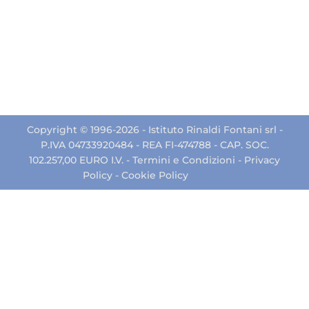
Copyright © 1996-2026 - Istituto Rinaldi Fontani srl -
P.IVA 04733920484 - REA FI-474788 - CAP. SOC.
102.257,00 EURO I.V. -
Termini e Condizioni
-
Privacy
Policy
-
Cookie Policy
Credits