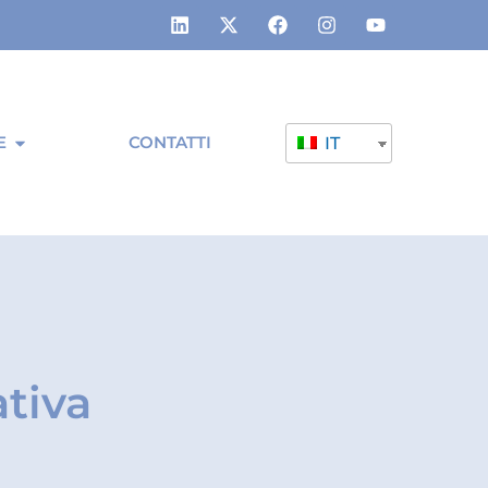
E
CONTATTI
IT
ativa