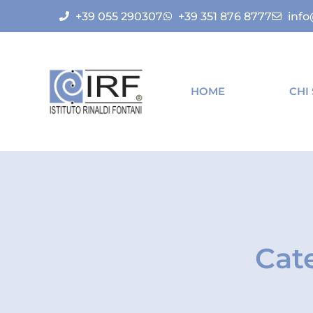
+39 055 290307
+39 351 876 8777
info
HOME
CHI
Cate