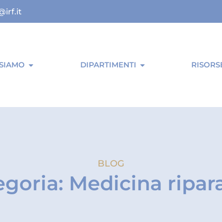
@irf.it
 SIAMO
DIPARTIMENTI
RISORS
BLOG
goria: Medicina ripar